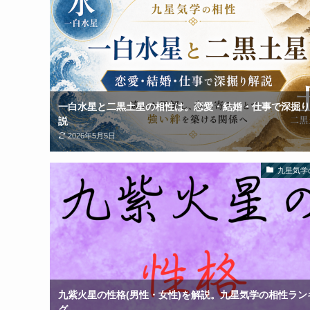
一白水星と二黒土星の相性は。恋愛・結婚・仕事で深掘り
説
2026年5月5日
九星気学
九紫火星の性格(男性・女性)を解説。九星気学の相性ラン
グ