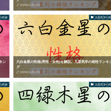
2025年11月21日
の性格
九星気学の
キン
六白金星の性格(男性・女性)を解説。九星気学の相性ランキ
グ
2025年11月21日
の性格
九星気学の