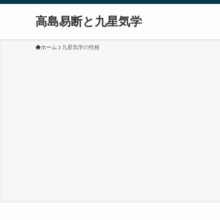
高島易断と九星気学
ホーム
九星気学の性格