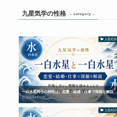
九星気学の性格
– category –
九星気学
一白水星同士の相性は。恋愛・結婚・仕事で深掘り解説
2026年5月11日
九星気学