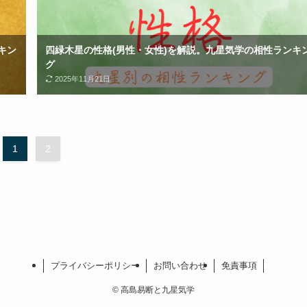
キン
四緑木星の性格(男性・女性)を解説。九星気学の相性ランキ
グ
2025年11月21日
1
2
プライバシーポリシー
お問い合わせ
免責事項
©
高島易断と九星気学