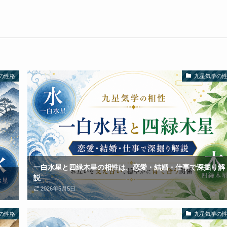
の性格
九星気学の
一白水星と四緑木星の相性は。恋愛・結婚・仕事で深掘り解
説
2026年5月5日
の性格
九星気学の