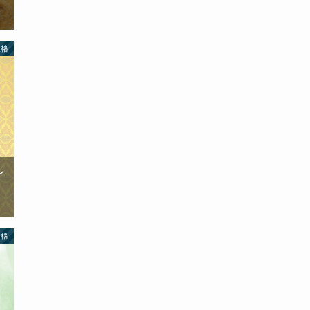
性格
ン
性格