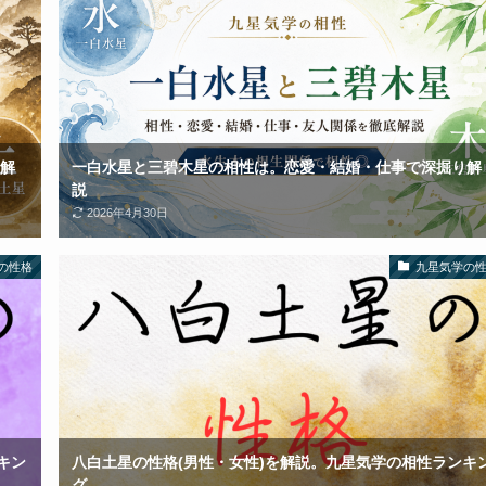
解
一白水星と三碧木星の相性は。恋愛・結婚・仕事で深掘り解
説
2026年4月30日
の性格
九星気学の
キン
八白土星の性格(男性・女性)を解説。九星気学の相性ランキ
グ