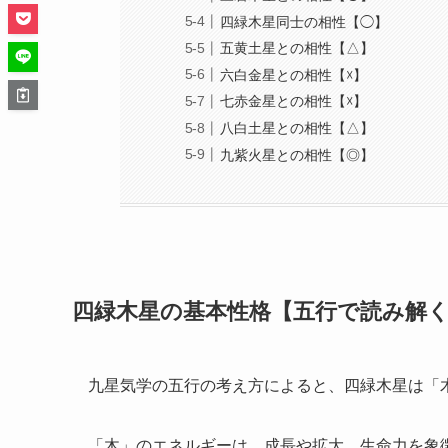
四緑木星同士の相性【◯】
五黄土星との相性【△】
六白金星との相性【☓】
七赤金星との相性【☓】
八白土星との相性【△】
九紫火星との相性【◎】
四緑木星の基本性格【五行で読み解
九星気学の五行の考え方によると、四緑木星は「
「木」のエネルギーは、成長や拡大、生命力を象